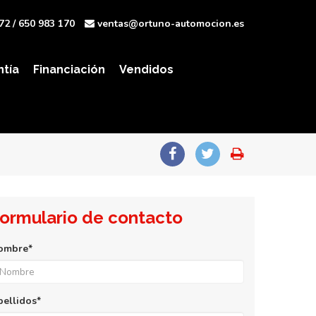
72
/ 650 983 170
ventas@ortuno-automocion.es
ntía
Financiación
Vendidos
ormulario de contacto
ombre*
pellidos*