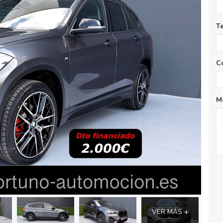
T
C
M
VER MÁS +