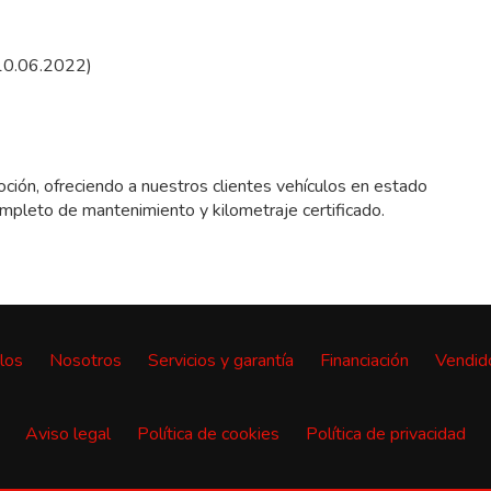
 10.06.2022)
ción, ofreciendo a nuestros clientes vehículos en estado
ompleto de mantenimiento y kilometraje certificado.
los
Nosotros
Servicios y garantía
Financiación
Vendid
Aviso legal
Política de cookies
Política de privacidad