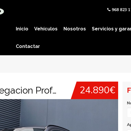
968 823 1
Inicio
Vehículos
Nosotros
Servicios y gara
Contactar
24.890€
BMW X1 sDrive16d Navegacion Profesional, Cámara
F
N
A