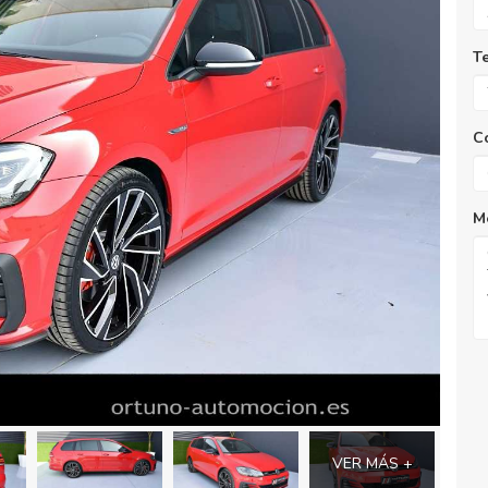
T
C
M
VER MÁS +