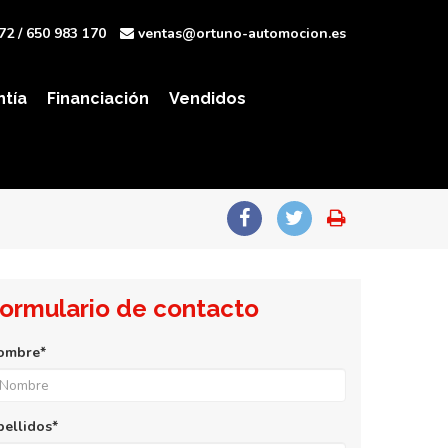
72
/ 650 983 170
ventas@ortuno-automocion.es
ntía
Financiación
Vendidos
ormulario de contacto
ombre*
pellidos*