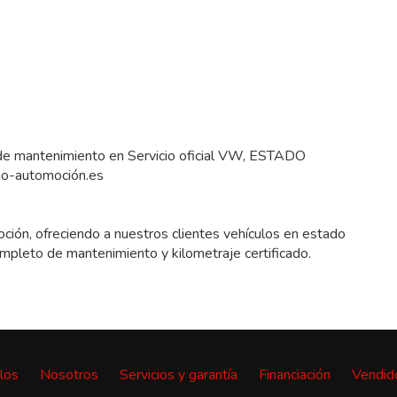
 de mantenimiento en Servicio oficial VW, ESTADO
no-automoción.es
ción, ofreciendo a nuestros clientes vehículos en estado
ompleto de mantenimiento y kilometraje certificado.
los
Nosotros
Servicios y garantía
Financiación
Vendid