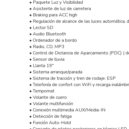
• Paquete Luz y Visibilidad
• Asistente de luz de carretera
• Braking para ACC high
• Regulación de alcance de las luces automática, 
• Lector SD
• Audio Bluetooth
• Ordenador de a bordo
• Radio, CD, MP3
• Control de Distancia de Aparcamiento (PDC) ( de
• Sensor de lluvia
• Llanta 19"
• Sistema arranque/parada
• Sistema de tracción y tren de rodaje: ESP
• Telefonía de confort con WiFi y recarga inalámbri
• Tempomat
• Volante de cuero
• Volante multifunción
• Conexión multimedia AUX/Media-IN
• Detección de fatiga
• Función Auto-Hold
• Conjunto de pilotos posteriores en técnica LED